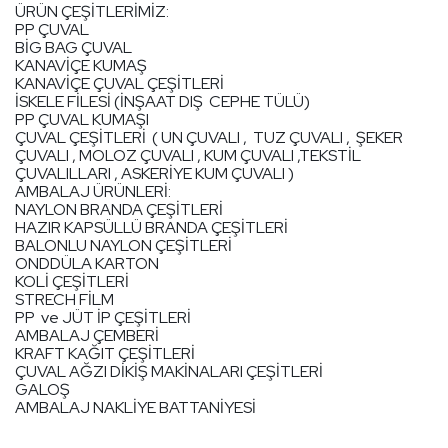
ÜRÜN ÇEŞİTLERİMİZ:
PP ÇUVAL
BİG BAG ÇUVAL
KANAVİÇE KUMAŞ
KANAVİÇE ÇUVAL ÇEŞİTLERİ
İSKELE FİLESİ (İNŞAAT DIŞ CEPHE TÜLÜ)
PP ÇUVAL KUMAŞI
ÇUVAL ÇEŞİTLERİ ( UN ÇUVALI , TUZ ÇUVALI , ŞEKER
ÇUVALI , MOLOZ ÇUVALI , KUM ÇUVALI ,TEKSTİL
ÇUVALILLARI , ASKERİYE KUM ÇUVALI )
AMBALAJ ÜRÜNLERİ:
NAYLON BRANDA ÇEŞİTLERİ
HAZIR KAPSÜLLÜ BRANDA ÇEŞİTLERİ
BALONLU NAYLON ÇEŞİTLERİ
ONDDÜLA KARTON
KOLİ ÇEŞİTLERİ
STRECH FİLM
PP ve JÜT İP ÇEŞİTLERİ
AMBALAJ ÇEMBERİ
KRAFT KAĞIT ÇEŞİTLERİ
ÇUVAL AĞZI DİKİŞ MAKİNALARI ÇEŞİTLERİ
GALOŞ
AMBALAJ NAKLİYE BATTANİYESİ