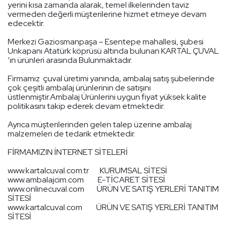
yerini kısa zamanda alarak, temel ilkelerinden taviz
vermeden değerli müşterilerine hizmet etmeye devam
edecektir.
Merkezi Gaziosmanpaşa – Esentepe mahallesi, şubesi
Unkapanı Atatürk köprüsü altında bulunan KARTAL ÇUVAL
’ın ürünleri arasında Bulunmaktadır.
Firmamız çuval üretimi yanında, ambalaj satış şubelerinde
çok çeşitli ambalaj ürünlerinin de satışını
üstlenmiştir.Ambalaj Ürünlerini uygun fiyat yüksek kalite
politikasını takip ederek devam etmektedir.
Ayrıca müşterilerinden gelen talep üzerine ambalaj
malzemeleri de tedarik etmektedir.
FİRMAMIZIN İNTERNET SİTELERİ
www.kartalcuval.com.tr KURUMSAL SİTESİ
www.ambalajcim.com E-TİCARET SİTESİ
www.onlinecuval.com ÜRÜN VE SATIŞ YERLERİ TANITIM
SİTESİ
www.kartalcuval.com ÜRÜN VE SATIŞ YERLERİ TANITIM
SİTESİ