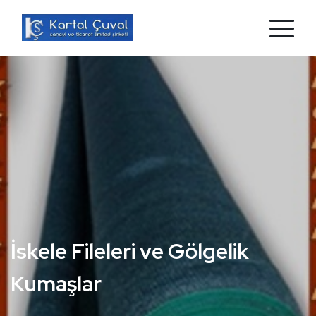
Branda mı Aradınız?
Hazır Kapsüllü Branda ve Naylon Branda