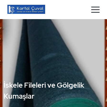
Branda mı Aradınız?
Hazır Kapsüllü Branda ve Naylon Branda